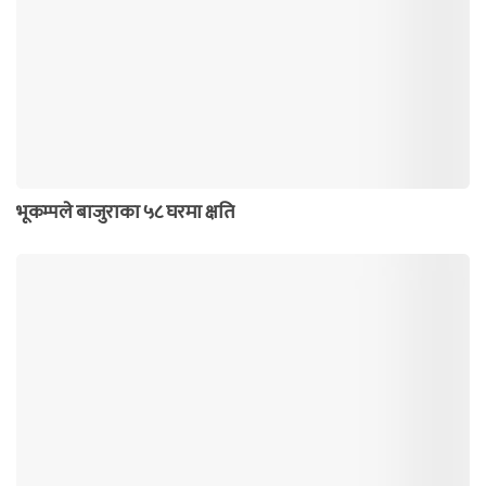
भूकम्पले बाजुराका ५८ घरमा क्षति