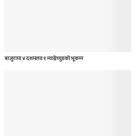
बाजुरामा ४ दशमलव १ म्याग्नेच्युडको भूकम्प