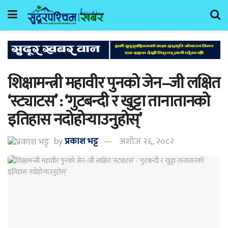
शिक्षामन्त्री महावीर पुनको जेन–जी लक्षित
‘स्ट्याटस’ : ‘गुटबन्दी र खुट्टा तानातानको
इतिहास नदोहोर्‍याउनुहोस्’
by
प्रकाश भट्ट
अशोज २६, २०८२