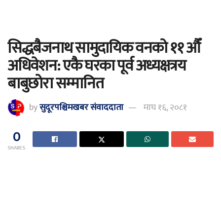
सिद्धबैजनाथ सामुदायिक वनको ११ औँ
अधिवेशन: एकै घरका पूर्व अध्यक्षत्रय
बाबुछोरा सम्मानित
by
सुदूरपश्चिमखबर संंवाददाता
माघ १६, २०८१
0
SHARES