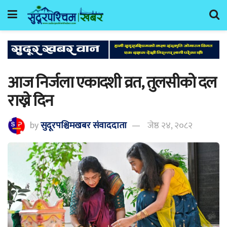
आज निर्जला एकादशी व्रत, तुलसीको दल
राख्ने दिन
by
सुदूरपश्चिमखबर संंवाददाता
जेष्ठ २४, २०८२