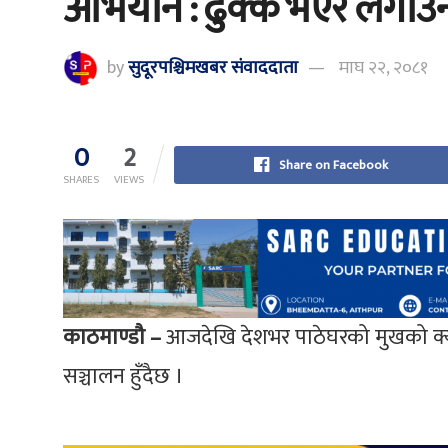
अभियान : ढुक्क भएर लगाउन
by
सुदूरपश्चिमखबर संंवाददाता
माघ २२, २०८१
0
2
Share on Facebook
SHARES
VIEWS
काठमाण्डौ –
आजदेखि देशभर पाठेघरको मुखको क्या
सञ्चालन हुँदैछ ।