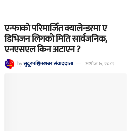
एन्फाको परिमार्जित क्यालेन्डरमा ए
डिभिजन लिगको मिति सार्वजनिक,
एनएसएल किन अटाएन ?
by
सुदूरपश्चिमखबर संंवाददाता
अशोज ७, २०८२