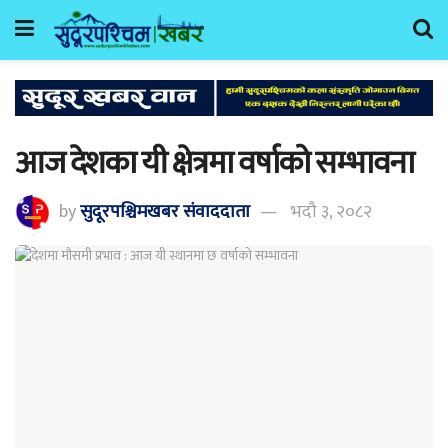
आज देशका यी क्षेत्रमा वर्षाको सम्भावना
by
सुदूरपश्चिमखबर संंवाददाता
भदौ ३, २०८२