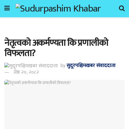
नेतृत्वको अकर्मण्यता कि प्रणालीको
विफलता?
by
सुदूरपश्चिमखबर संंवाददाता
जेष्ठ २०, २०८२