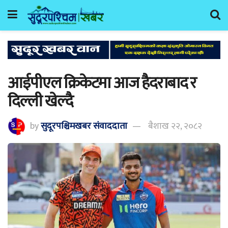
आईपीएल क्रिकेटमा आज हैदराबाद र
दिल्ली खेल्दै
by
सुदूरपश्चिमखबर संंवाददाता
बैशाख २२, २०८२