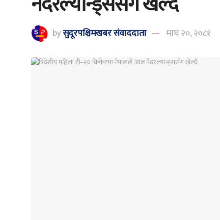
नेदरल्यान्ड्ससँग खेल्दै
by
सुदूरपश्चिमखबर संंवाददाता
माघ २०, २०८१