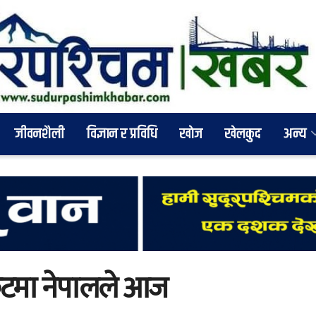
जीवनशैली
विज्ञान र प्रविधि
खाेज
खेलकुद
अन्य
िकेटमा नेपालले आज