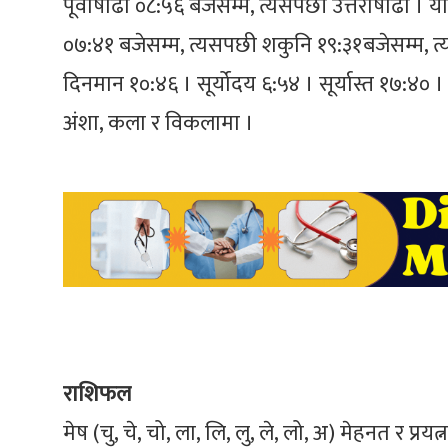
पूर्वाषाढा ०८:५६ बजेसम्म, त्यसपछी उत्तराषाढा । य
०७:४१ बजेसम्म, त्यसपछी शकुनि १९:३१बजेसम्म, त्यस
दिनमान १०:४६ । सूर्योदय ६:५४ । सूर्यास्त १७:४० । ल
अंशा, कला र विकलामा ।
राशिफल
मेष (चु, चे, चो, ला, लि, लु, ले, लो, अ) मेहनत र प्र