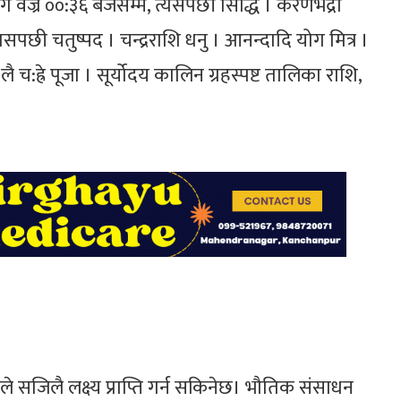
ोग वज्र ००:३६ बजेसम्म, त्यसपछी सिद्धि । करणभद्रा
पछी चतुष्पद । चन्द्रराशि धनु । आनन्दादि योग मित्र ।
ै च:ह्रे पूजा । सूर्योदय कालिन ग्रहस्पष्ट तालिका राशि,
यत्नले सजिलै लक्ष्य प्राप्ति गर्न सकिनेछ। भौतिक संसाधन