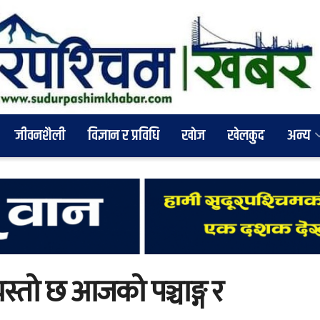
जीवनशैली
विज्ञान र प्रविधि
खाेज
खेलकुद
अन्य
्तो छ आजको पञ्चाङ्ग र