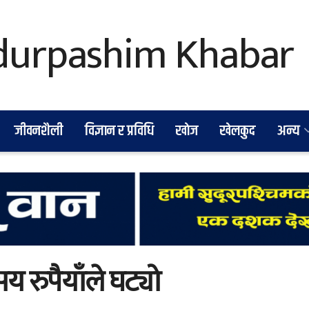
जीवनशैली
विज्ञान र प्रविधि
खाेज
खेलकुद
अन्य
 रुपैयाँले घट्यो