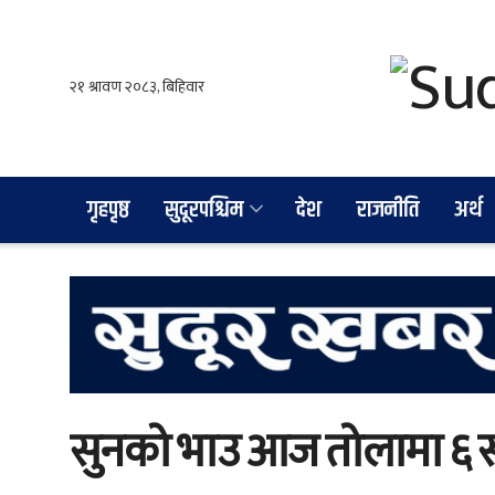
गृहपृष्ठ
सुदूरपश्चिम
देश
राजनीति
अर्थ
सुनको भाउ आज तोलामा ६ सय