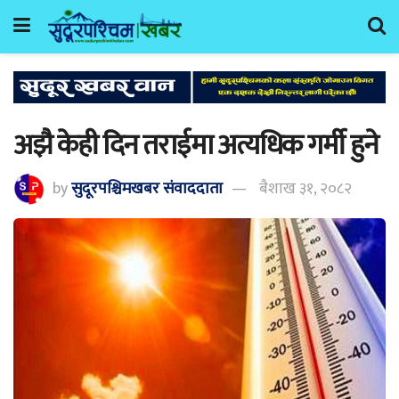
अझै केही दिन तराईमा अत्यधिक गर्मी हुने
by
सुदूरपश्चिमखबर संंवाददाता
बैशाख ३१, २०८२