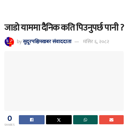
जाडो याममा दैनिक कति पिउनुपर्छ पानी ?
by
सुदूरपश्चिमखबर संंवाददाता
मंसिर ६, २०८२
0
SHARES