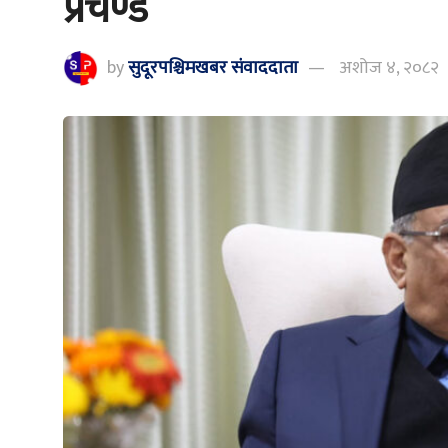
प्रचण्ड
by
सुदूरपश्चिमखबर संंवाददाता
अशोज ४, २०८२