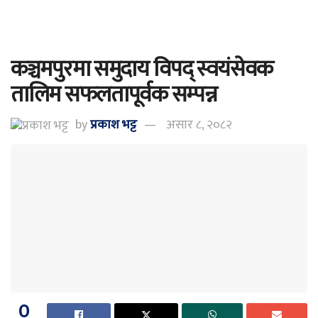
कञ्चमपुरमा समुदाय विपद् स्वयंसेवक
तालिम सफलतापूर्वक सम्पन्न
by
प्रकाश भट्ट
असार ८, २०८२
0