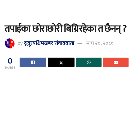
तपाईका छोराछोरी बिग्रिरहेका त छैनन् ?
by
सुदूरपश्चिमखबर संंवाददाता
माघ २०, २०८१
0
SHARES