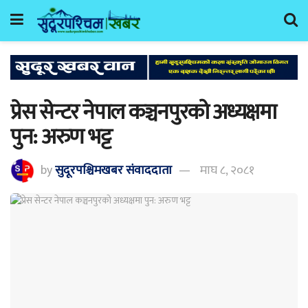
प्रेस सेन्टर नेपाल कञ्चनपुरको अध्यक्षमा
पुन: अरुण भट्ट
by
सुदूरपश्चिमखबर संंवाददाता
माघ ८, २०८१