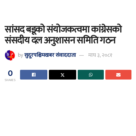
सांसद बडूको संयोजकत्वमा कांग्रेसको
संसदीय दल अनुशासन समिति गठन
by
सुदूरपश्चिमखबर संंवाददाता
माघ ३, २०८१
0
SHARES