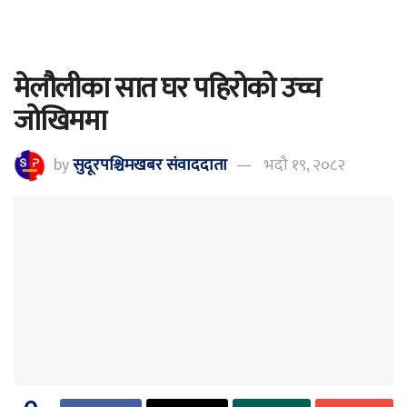
मेलौलीका सात घर पहिरोको उच्च
जोखिममा
by
सुदूरपश्चिमखबर संंवाददाता
भदौ १९, २०८२