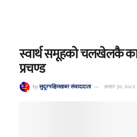
स्वार्थ समूहको चलखेलकै क
प्रचण्ड
by
सुदूरपश्चिमखबर संंवाददाता
असार ३०, २०८२