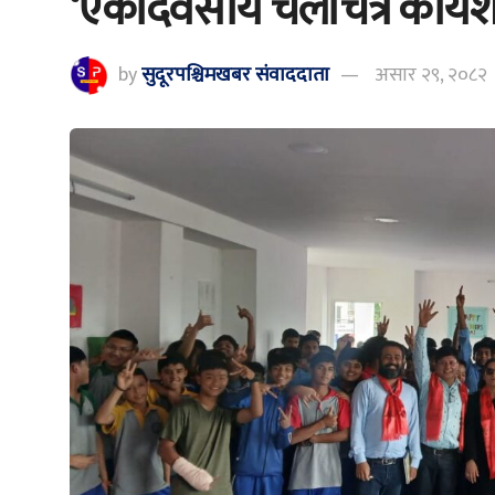
‘एकदिवसीय चलचित्र कार्य
by
सुदूरपश्चिमखबर संंवाददाता
असार २९, २०८२