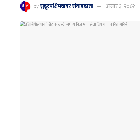
by
सुदूरपश्चिमखबर संंवाददाता
असार ३, २०८२