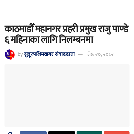
काठमाडौँ महानगर प्रहरी प्रमुख राजु पाण्डे
६ महिनाका लागि निलम्बनमा
by
सुदूरपश्चिमखबर संंवाददाता
जेष्ठ २०, २०८२