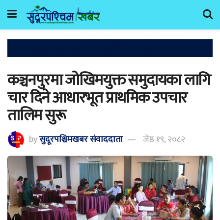
कञ्चनपुरमा जोखिमयुक्त समुदायका लागि
चार दिने आधारभूत प्राथमिक उपचार
तालिम सुरू
by
सुदूरपश्चिमखबर संंवाददाता
जेष्ठ १९, २०८२