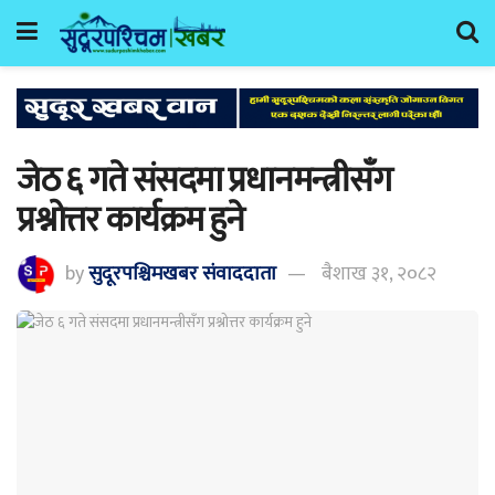
जेठ ६ गते संसदमा प्रधानमन्त्रीसँग
प्रश्नोत्तर कार्यक्रम हुने
by
सुदूरपश्चिमखबर संंवाददाता
बैशाख ३१, २०८२