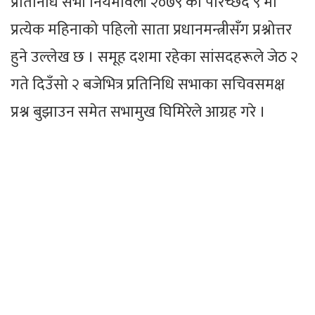
प्रतिनिधि सभा नियमावली २०७९ को परिच्छेद ९ मा
प्रत्येक महिनाको पहिलो साता प्रधानमन्त्रीसँग प्रश्नोत्तर
हुने उल्लेख छ । समूह दशमा रहेका सांसदहरूले जेठ २
गते दिउँसो २ बजेभित्र प्रतिनिधि सभाका सचिवसमक्ष
प्रश्न बुझाउन समेत सभामुख घिमिरेले आग्रह गरे ।