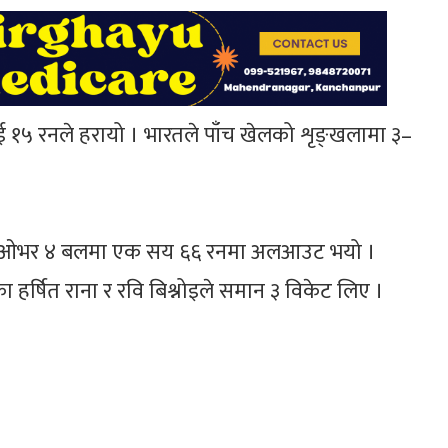
ाई १५ रनले हरायो । भारतले पाँच खेलको शृङ्खलामा ३–
ड १९ ओभर ४ बलमा एक सय ६६ रनमा अलआउट भयो ।
ा हर्षित राना र रवि बिश्नोइले समान ३ विकेट लिए ।