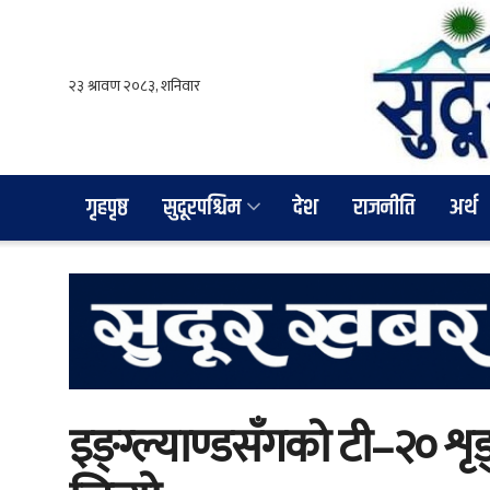
गृहपृष्ठ
सुदूरपश्चिम
देश
राजनीति
अर्थ
इङ्ग्ल्याण्डसँगको टी–२० 