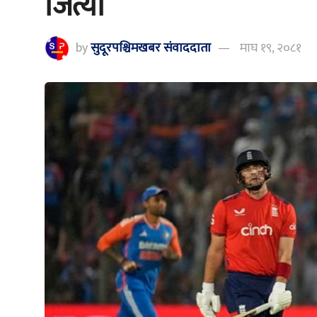
जित्यो
by
सुदूरपश्चिमखबर संंवाददाता
माघ १९, २०८१