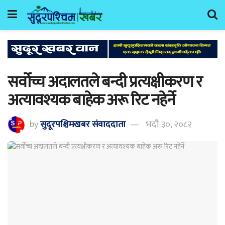
सर्वोच्च अदालतले बन्दी प्रत्यक्षीकरण र
अत्यावश्यक बाहेक अरू रिट नहेर्ने
by
सुदूरपश्चिमखबर संंवाददाता
भदौ ३०, २०८२